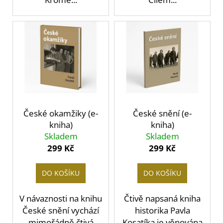
č
u
j
e
m
e
České okamžiky (e-
České snění (e-
kniha)
kniha)
Skladem
Skladem
299 Kč
299 Kč
DO KOŠÍKU
DO KOŠÍKU
V návaznosti na knihu
Čtivě napsaná kniha
České snění vychází
historika Pavla
mimořádně čtivá
Kosatíka je věnována