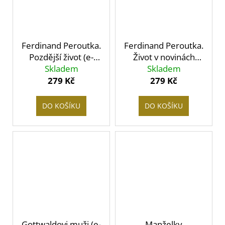
Ferdinand Peroutka.
Ferdinand Peroutka.
Pozdější život (e-
Život v novinách
Skladem
kniha)
1895-1938 (e-kniha)
Skladem
279 Kč
279 Kč
DO KOŠÍKU
DO KOŠÍKU
Gottwaldovi muži (e-
Manželky