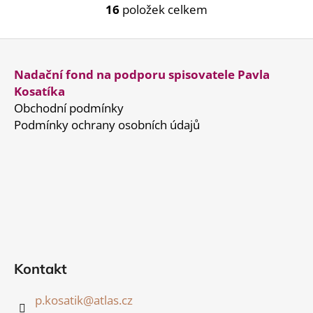
16
položek celkem
O
v
Z
l
á
á
Nadační fond na podporu spisovatele Pavla
d
p
Kosatíka
a
a
c
Obchodní podmínky
t
í
Podmínky ochrany osobních údajů
í
p
r
v
k
y
v
ý
p
i
Kontakt
s
u
p.kosatik
@
atlas.cz