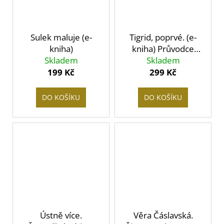
Sulek maluje (e-
Tigrid, poprvé. (e-
kniha)
kniha) Průvodce
Skladem
Skladem
osudem
inteligentního muže
199 Kč
299 Kč
ve dvacátém století
DO KOŠÍKU
DO KOŠÍKU
Ústně více.
Věra Čáslavská.