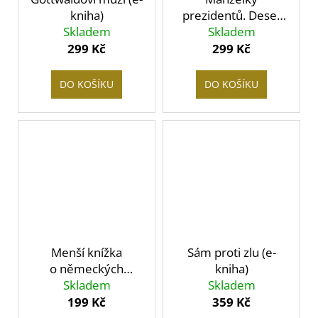
kniha)
prezidentů. Deset
Skladem
žen z Hradu (e-
Skladem
kniha)
299 Kč
299 Kč
DO KOŠÍKU
DO KOŠÍKU
Menší knížka
Sám proti zlu (e-
o německých
kniha)
spisovatelích z Čech
Skladem
Skladem
a Moravy (e-kniha)
199 Kč
359 Kč