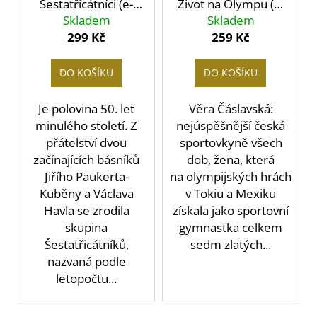
Šestatřicátníci (e-
Život na Olympu (e-
Skladem
kniha)
Skladem
kniha)
299 Kč
259 Kč
DO KOŠÍKU
DO KOŠÍKU
Je polovina 50. let
Věra Čáslavská:
minulého století. Z
nejúspěšnější česká
přátelství dvou
sportovkyně všech
začínajících básníků
dob, žena, která
Jiřího Paukerta-
na olympijských hrách
Kuběny a Václava
v Tokiu a Mexiku
Havla se zrodila
získala jako sportovní
skupina
gymnastka celkem
Šestatřicátníků,
sedm zlatých...
nazvaná podle
letopočtu...