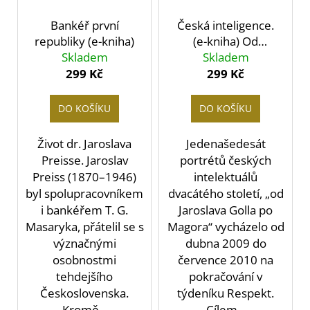
r
ů
a
o
Bankéř první
Česká inteligence.
j
republiky (e-kniha)
(e-kniha) Od
d
í
Skladem
Jaroslava Golla po
Skladem
u
t
Magora
299 Kč
299 Kč
k
?
t
DO KOŠÍKU
DO KOŠÍKU
ů
Život dr. Jaroslava
Jedenašedesát
Preisse. Jaroslav
portrétů českých
HLEDAT
Preiss (1870–1946)
intelektuálů
byl spolupracovníkem
dvacátého století, „od
i bankéřem T. G.
Jaroslava Golla po
D
Masaryka, přátelil se s
Magora“ vycházelo od
o
význačnými
dubna 2009 do
p
osobnostmi
července 2010 na
o
tehdejšího
pokračování v
r
Československa.
týdeníku Respekt.
u
Kromě...
Cílem...