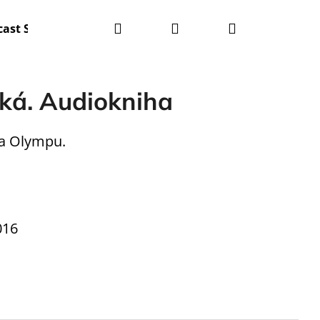
Hledat
Přihlášení
Nákupní
ast Svět PK
košík
ká. Audiokniha
na Olympu.
016