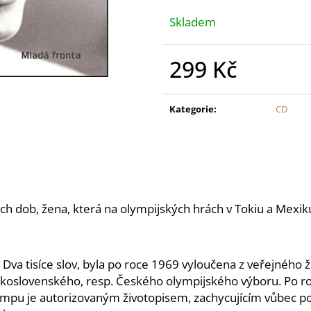
Skladem
299 Kč
Měrná
cena:
Kategorie
:
CD
ch dob, žena, která na olympijských hrách v Tokiu a Mexi
va tisíce slov, byla po roce 1969 vyloučena z veřejného ž
skoslovenského, resp. Českého olympijského výboru. Po ro
lympu je autorizovaným životopisem, zachycujícím vůbec po