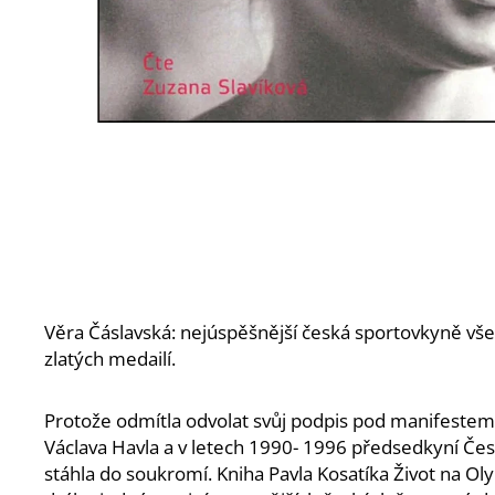
Věra Čáslavská: nejúspěšnější česká sportovkyně vše
zlatých medailí.
Protože odmítla odvolat svůj podpis pod manifestem D
Václava Havla a v letech 1990- 1996 předsedkyní Če
stáhla do soukromí. Kniha Pavla Kosatíka Život na O