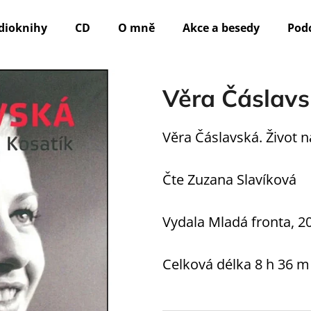
dioknihy
CD
O mně
Akce a besedy
Podc
Co potřebujete najít?
Věra Čáslavs
HLEDAT
Věra Čáslavská. Život 
Čte Zuzana Slavíková
Doporučujeme
Vydala Mladá fronta, 2
Celková délka 8 h 36 m